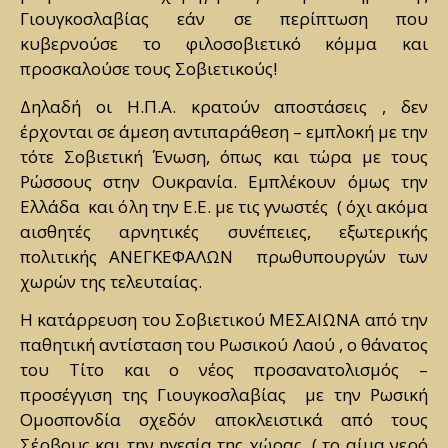
Γιουγκοσλαβίας εάν σε περίπτωση που
κυβερνούσε το φιλοσοβιετικό κόμμα και
προσκαλούσε τους Σοβιετικούς!
Δηλαδή οι Η.Π.Α. κρατούν αποστάσεις , δεν
έρχονται σε άμεση αντιπαράθεση – εμπλοκή με την
τότε Σοβιετική Ένωση, όπως και τώρα με τους
Ρώσσους στην Ουκρανία. Εμπλέκουν όμως την
Ελλάδα και όλη την Ε.Ε. με τις γνωστές ( όχι ακόμα
αισθητές αρνητικές συνέπειες, εξωτερικής
πολιτικής ΑΝΕΓΚΕΦΑΛΩΝ πρωθυπουργών των
χωρών της τελευταίας.
Η κατάρρευση του Σοβιετικού ΜΕΣΑΙΩΝΑ από την
παθητική αντίσταση του Ρωσικού Λαού , ο θάνατος
του Τίτο και ο νέος προσανατολισμός –
προσέγγιση της Γιουγκοσλαβίας με την Ρωσική
Ομοσπονδία σχεδόν αποκλειστικά από τους
Σέρβους και την ηγεσία της χώρας ( το αίμα νερό