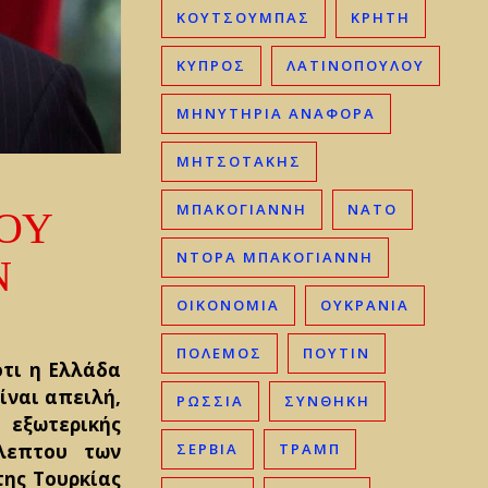
ΚΟΥΤΣΟΥΜΠΑΣ
ΚΡΉΤΗ
ΚΎΠΡΟΣ
ΛΑΤΙΝΟΠΟΥΛΟΥ
ΜΗΝΥΤΗΡΙΑ ΑΝΑΦΟΡΑ
ΜΗΤΣΟΤΆΚΗΣ
ΤΟΥ
ΜΠΑΚΟΓΙΆΝΝΗ
ΝΑΤΟ
Ν
ΝΤΟΡΑ ΜΠΑΚΟΓΙΑΝΝΗ
ΟΙΚΟΝΟΜΊΑ
ΟΥΚΡΑΝΊΑ
ΠΟΛΕΜΟΣ
ΠΟΥΤΙΝ
ότι η Ελλάδα
είναι απειλή,
ΡΩΣΣΊΑ
ΣΥΝΘΗΚΗ
 εξωτερικής
λεπτου των
ΣΕΡΒΊΑ
ΤΡΑΜΠ
της Τουρκίας