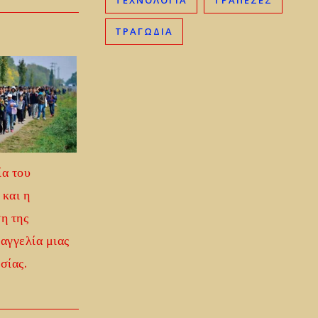
ΤΕΧΝΟΛΟΓΊΑ
ΤΡΆΠΕΖΕΣ
ΤΡΑΓΩΔΊΑ
α του
και η
η της
αγγελία μιας
σίας.