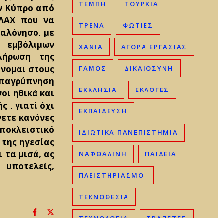
ΤΈΜΠΗ
ΤΟΥΡΚΊΑ
ν Κύπρο από
ΛΑΧ που να
ΤΡΈΝΑ
ΦΩΤΙΈΣ
γαλόνησο, με
εμβόλιμων
ΧΑΝΙΆ
ΑΓΟΡΆ ΕΡΓΑΣΊΑΣ
λήρωση της
ύνομαι στους
ΓΑΜΟΣ
ΔΙΚΑΙΟΣΎΝΗ
 επαγρύπνηση
ΕΚΚΛΗΣΊΑ
ΕΚΛΟΓΈΣ
οι ηθικά και
 , γιατί όχι
ΕΚΠΑΊΔΕΥΣΗ
νετε κανόνες
αποκλειστικό
ΙΔΙΩΤΙΚΆ ΠΑΝΕΠΙΣΤΉΜΙΑ
 της ηγεσίας
 τα μισά, ας
ΝΑΦΘΑΛΊΝΗ
ΠΑΙΔΕΊΑ
υποτελείς,
ΠΛΕΙΣΤΗΡΙΑΣΜΟΊ
ΤΕΚΝΟΘΕΣΊΑ