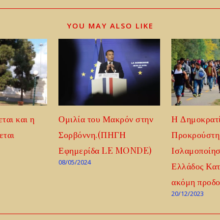
YOU MAY ALSO LIKE
ται και η
Ομιλία του Μακρόν στην
Η Δημοκρατί
εται
Σορβόννη.(ΠΗΓΗ
Προκρούστη 
Εφημερίδα LE MONDE)
Ισλαμοποίησ
08/05/2024
Ελλάδος Κατ
ακόμη προδο
20/12/2023