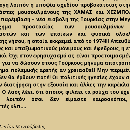
λογη λοιπόν η υποψία σχεδίου προβοκάτσιας στη
νάστες μουσουλμάνους της ΧΑΜΑΣ και ΧΕΖΜΠΟ
 παρέμβαση – νέα εισβολή της Τουρκίας στην Με
ημα προστασίας των μουσουλμάνων 
ναστών και των εποίκων και φυσικά ολοκ
ης νήσου, η οποία εκκρεμεί από το 1974!!! Απευθ
ς και υπαξιωματικούς μόνιμους και έφεδρους, η
ακό. Όχι στον εφησυχασμό ας είναι προετοιμασμέν
 για να δώσουν στους Τούρκους μήνυμα αποτροπής
ημα πολεμικής αρετής αν χρειασθεί! Μην περιμέ
δεν θα έρθουν ποτέ! Οι πολιτικές ηγεσίες έχουν 
ν διατήρηση στην εξουσία και άλλες την καρέκλα
 Ο λαός λέει, ότι όποιος φιλάει τα ρούχα του έχει
ε λοιπόν όσοι δεν είμαστε καιροσκόποι, 
στές κλπ….
Φωτίου Μαντούβαλος