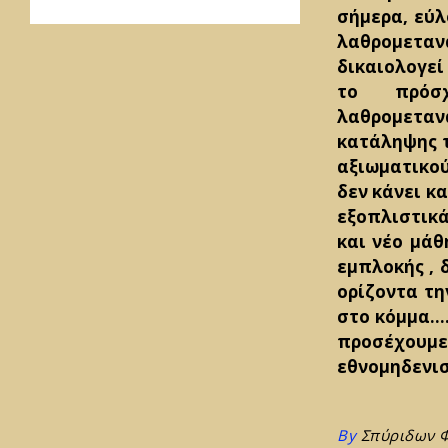
σήμερα, εύ
λαθρομετα
δικαιολογεί
το πρόσχ
λαθρομετα
κατάληψης τ
αξιωματικού
δεν κάνει κ
εξοπλιστικά
και νέο μάθ
εμπλοκής , 
ορίζοντα τη
στο κόμμα….
προσέχουμ
εθνομηδενι
By
Σπύριδων 