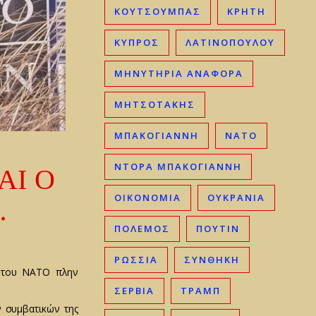
ΚΟΥΤΣΟΥΜΠΑΣ
ΚΡΉΤΗ
ΚΎΠΡΟΣ
ΛΑΤΙΝΟΠΟΥΛΟΥ
ΜΗΝΥΤΗΡΙΑ ΑΝΑΦΟΡΑ
ΜΗΤΣΟΤΆΚΗΣ
ΜΠΑΚΟΓΙΆΝΝΗ
ΝΑΤΟ
ΑΙ Ο
ΝΤΟΡΑ ΜΠΑΚΟΓΙΑΝΝΗ
…
ΟΙΚΟΝΟΜΊΑ
ΟΥΚΡΑΝΊΑ
ΠΟΛΕΜΟΣ
ΠΟΥΤΙΝ
ΡΩΣΣΊΑ
ΣΥΝΘΗΚΗ
υ του ΝΑΤΟ πλην
ΣΕΡΒΊΑ
ΤΡΑΜΠ
ν συμβατικών της