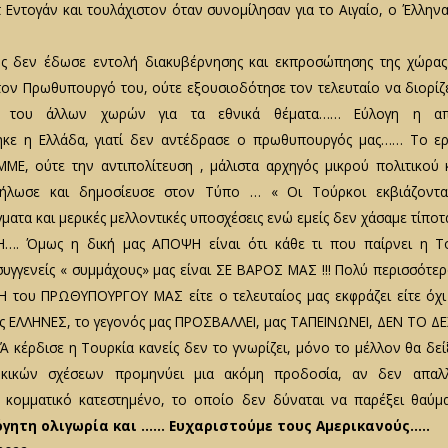
π Εντογάν και τουλάχιστον όταν συνομίλησαν για το Αιγαίο, ο Έλλη
ός δεν έδωσε εντολή διακυβέρνησης και εκπροσώπησης της χώρας
ον Πρωθυπουργό του, ούτε εξουσιοδότησε τον τελευταίο να διορίζ
ς του άλλων χωρών για τα εθνικά θέματα…… Εύλογη η απο
ηκε η Ελλάδα, γιατί δεν αντέδρασε ο πρωθυπουργός μας…… Το ε
ΜΕ, ούτε την αντιπολίτευση , μάλιστα αρχηγός μικρού πολιτικού
δήλωσε και δημοσίευσε στον Τύπο … « Οι Τούρκοι εκβιάζοντα
ματα και μερικές μελλοντικές υποσχέσεις ενώ εμείς δεν χάσαμε τίπο
Η…. Όμως η δική μας ΑΠΟΨΗ είναι ότι κάθε τι που παίρνει η Τ
υγγενείς « συμμάχους» μας είναι ΣΕ ΒΑΡΟΣ ΜΑΣ !!! Πολύ περισσότερ
 του ΠΡΩΘΥΠΟΥΡΓΟΥ ΜΑΣ είτε ο τελευταίος μας εκφράζει είτε όχ
ς ΕΛΛΗΝΕΣ, το γεγονός μας ΠΡΟΣΒΑΛΛΕΙ, μας ΤΑΠΕΙΝΩΝΕΙ, ΔΕΝ ΤΟ Δ
 κέρδισε η Τουρκία κανείς δεν το γνωρίζει, μόνο το μέλλον θα δεί
ρκικών σχέσεων προμηνύει μια ακόμη προδοσία, αν δεν απαλ
 κομματικό κατεστημένο, το οποίο δεν δύναται να παρέξει θαύμ
όγητη ολιγωρία και …… Ευχαριστούμε τους Αμερικανούς…..