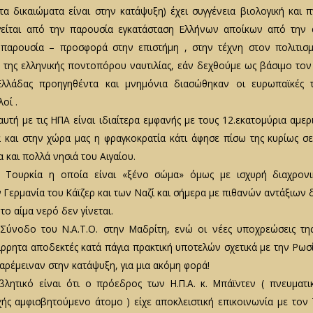
α δικαιώματα είναι στην κατάψυξη) έχει συγγένεια βιολογική και π
γείται από την παρουσία εγκατάσταση Ελλήνων αποίκων από την α
 παρουσία – προσφορά στην επιστήμη , στην τέχνη στον πολιτισμ
 της ελληνικής ποντοπόρου ναυτιλίας, εάν δεχθούμε ως βάσιμο τον 
Ελλάδας προηγηθέντα και μνημόνια διασώθηκαν οι ευρωπαϊκές 
οί .
αυτή με τις ΗΠΑ είναι ιδιαίτερα εμφανής με τους 12.εκατομύρια αμε
ά και στην χώρα μας η φραγκοκρατία κάτι άφησε πίσω της κυρίως 
 και πολλά νησιά του Αιγαίου.
ν Τουρκία η οποία είναι «ξένο σώμα» όμως με ισχυρή διαχρονι
ν Γερμανία του Κάϊζερ και των Ναζί και σήμερα με πιθανών αντάξιων
το αίμα νερό δεν γίνεται.
Σύνοδο του Ν.Α.Τ.Ο. στην Μαδρίτη, ενώ οι νέες υποχρεώσεις της
ίρρητα αποδεκτές κατά πάγια πρακτική υποτελών σχετικά με την Ρωσί
αρέμειναν στην κατάψυξη, για μια ακόμη φορά!
λητικό είναι ότι ο πρόεδρος των Η.Π.Α. κ. Μπάϊντεν ( πνευματικ
χής αμφισβητούμενο άτομο ) είχε αποκλειστική επικοινωνία με το