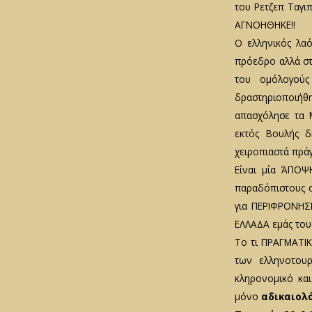
του Ρετζεπ Ταγι
ΑΓΝΟΗΘΗΚΕ!!
Ο ελληνικός λα
πρόεδρο αλλά στ
του ομόλογού
δραστηριοποιήθ
απασχόλησε τα Μ
εκτός Βουλής 
χειροπιαστά πράγ
Είναι μία ΆΠΟΨ
παραδόπιστους σ
για ΠΕΡΙΦΡΟΝΗΣΗ
ΕΛΛΑΔΑ εμάς του
Το τι ΠΡΑΓΜΑΤΙΚΆ
των ελληνοτου
κληρονομικό και
μόνο
αδικαιολ