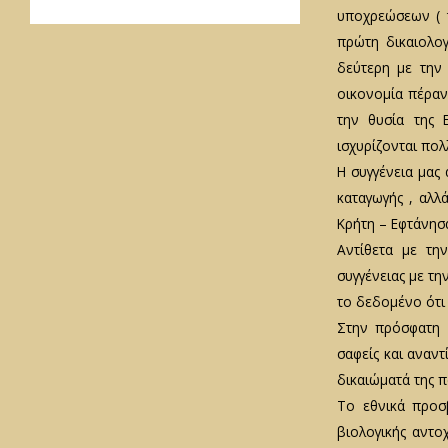
υποχρεώσεων ( τ
πρώτη δικαιολο
δεύτερη με την
οικονομία πέραν
την θυσία της 
ισχυρίζονται πολλ
Η συγγένεια μας 
καταγωγής , αλλ
Κρήτη – Εφτάνησα
Αντίθετα με τη
συγγένειας με τη
το δεδομένο ότι 
Στην πρόσφατη 
σαφείς και αναντ
δικαιώματά της π
Το εθνικά προσβ
βιολογικής αντο