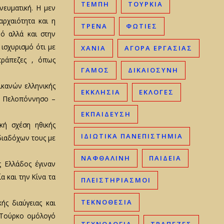
ΤΈΜΠΗ
ΤΟΥΡΚΊΑ
νευματική. Η μεν
ρχαιότητα και η
ΤΡΈΝΑ
ΦΩΤΙΈΣ
ό αλλά και στην
ισχυρισμό ότι με
ΧΑΝΙΆ
ΑΓΟΡΆ ΕΡΓΑΣΊΑΣ
τράπεζες , όπως
ΓΑΜΟΣ
ΔΙΚΑΙΟΣΎΝΗ
ρικανών ελληνικής
ΕΚΚΛΗΣΊΑ
ΕΚΛΟΓΈΣ
σε Πελοπόννησο –
ΕΚΠΑΊΔΕΥΣΗ
κή σχέση ηθικής
ΙΔΙΩΤΙΚΆ ΠΑΝΕΠΙΣΤΉΜΙΑ
 διαδόχων τους με
ΝΑΦΘΑΛΊΝΗ
ΠΑΙΔΕΊΑ
 Ελλάδος έγιναν
α και την Κίνα τα
ΠΛΕΙΣΤΗΡΙΑΣΜΟΊ
ΤΕΚΝΟΘΕΣΊΑ
ής διαύγειας και
ν Τούρκο ομόλογό