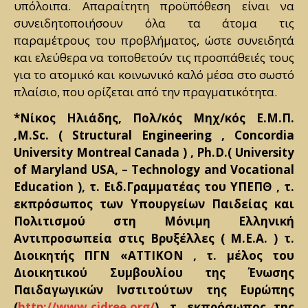
υπόλοιπα. Απαραίτητη προϋπόθεση είναι να
συνειδητοποιήσουν όλα τα άτομα τις
παραμέτρους του προβλήματος, ώστε συνειδητά
και ελεύθερα να τοποθετούν τις προσπάθειές τους
για το ατομικό και κοινωνικό καλό μέσα στο σωστό
πλαίσιο, που ορίζεται από την πραγματικότητα.
*Νίκος Ηλιάδης, Πολ/κός Μηχ/κός Ε.Μ.Π.
,M.Sc. ( Structural Engineering , Concordia
University Montreal Canada ) , Ph.D.( University
of Maryland USA, – Technology and Vocational
Education ), τ. Ειδ.Γραμματέας του ΥΠΕΠΘ , τ.
εκπρόσωπος των Υπουργείων Παιδείας και
Πολιτισμού στη Μόνιμη Ελληνική
Αντιπροσωπεία στις Βρυξέλλες ( Μ.Ε.Α. ) τ.
Διοικητής ΠΓΝ «ΑΤΤΙΚΟΝ , τ. μέλος του
Διοικητικού Συμβουλίου της Ένωσης
Παιδαγωγικών Ινστιτούτων της Ευρώπης
(
http://www.cidree.org/
), τ. εκπρόσωπος της